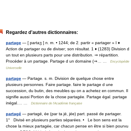
Regardez d'autres dictionnaires:
partage
— [ partaʒ ] n. m. • 1244; de 2. partir « partager » I ♦
Action de partager ou de diviser; son résultat. 1 ♦ (1283) Division d
un tout en plusieurs parts pour une distribution. ⇒ répartition.
Procéder à un partage. Partage d un domaine (⇒… …
Encyclopédie
Universelle
partage
— Partage. s. m. Division de quelque chose entre
plusieurs personnes. Faire partage. faire le partage d une
succession, du butin, des meubles qu on a achetez en commun. Il
signifie aussi Portion de la chose partagée. Partage égal. partage
inégal.… …
Dictionnaire de l'Académie française
partagé
— partagé, ée (par ta jé, jée) part. passé de partager.
1° Divisé en plusieurs parties séparées. • Le bon sens est la
chose la mieux partagée, car chacun pense en être si bien pourvu