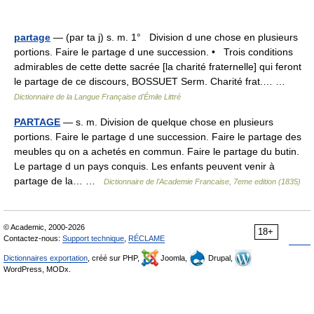
partage
— (par ta j) s. m. 1° Division d une chose en plusieurs
portions. Faire le partage d une succession. • Trois conditions
admirables de cette dette sacrée [la charité fraternelle] qui feront
le partage de ce discours, BOSSUET Serm. Charité frat.… …
Dictionnaire de la Langue Française d'Émile Littré
PARTAGE
— s. m. Division de quelque chose en plusieurs
portions. Faire le partage d une succession. Faire le partage des
meubles qu on a achetés en commun. Faire le partage du butin.
Le partage d un pays conquis. Les enfants peuvent venir à
partage de la… …
Dictionnaire de l'Academie Francaise, 7eme edition (1835)
© Academic, 2000-2026
18+
Contactez-nous:
Support technique
,
RÉCLAME
Dictionnaires exportation
, créé sur PHP,
Joomla,
Drupal,
WordPress, MODx.