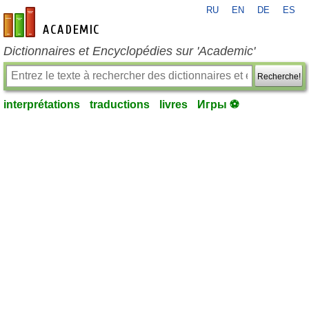
RU
EN
DE
ES
fr-academic.com
Dictionnaires et Encyclopédies sur 'Academic'
Recherche!
interprétations
traductions
livres
Игры ⚽