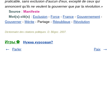
praticable, sans exclusion d'aucun d'eux, excepté de ceux qui
annoncent qu'ils ne veulent la gouverner que par la révolution.»
Source
:
Manifeste
Mot(s)-clé(s)
:
Exclusion
-
Force
-
France
-
Gouvernement
-
Gouverner
-
Mérite
- Partage -
République
-
Révolution
Dictionnaire des citations politiques
.
D. Bégoc
.
2007
.
Игры ⚽
Нужна курсовая?
Parler
Paix