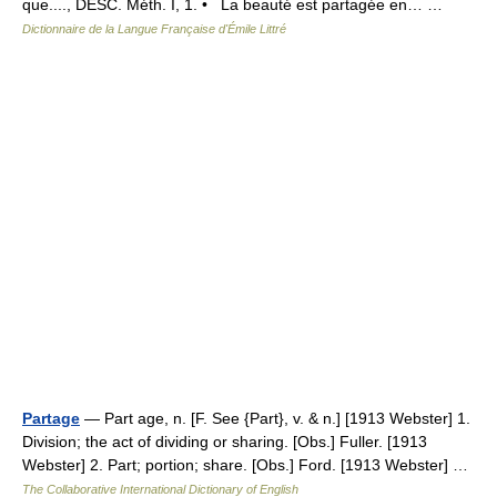
que...., DESC. Méth. I, 1. • La beauté est partagée en… …
Dictionnaire de la Langue Française d'Émile Littré
Partage
— Part age, n. [F. See {Part}, v. & n.] [1913 Webster] 1.
Division; the act of dividing or sharing. [Obs.] Fuller. [1913
Webster] 2. Part; portion; share. [Obs.] Ford. [1913 Webster] …
The Collaborative International Dictionary of English