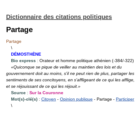
Dictionnaire des citations politiques
Partage
Partage
\
DÉMOSTHÈNE
Bio express
: Orateur et homme politique athénien (-384/-322)
«Quiconque se pique de veiller au maintien des lois et du
gouvernement doit au moins, s'il ne peut rien de plus, partager les
sentiments de ses concitoyens, en s'affligeant de ce qui les afflige,
et se réjouissant de ce qui les réjouit.»
Source
:
Sur la Couronne
Mot(s)-clé(s)
:
Citoyen
-
Opinion publique
- Partage -
Participer
\