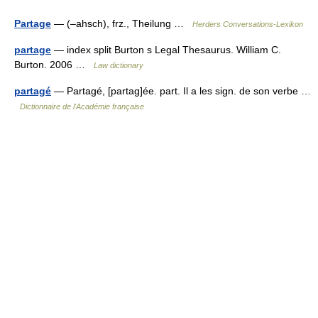
Partage
— (–ahsch), frz., Theilung …
Herders Conversations-Lexikon
partage
— index split Burton s Legal Thesaurus. William C.
Burton. 2006 …
Law dictionary
partagé
— Partagé, [partag]ée. part. Il a les sign. de son verbe …
Dictionnaire de l'Académie française